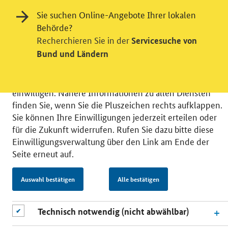
Videodienst
Sie suchen Online-Angebote Ihrer lokalen
Wir bitten Sie an dieser Stelle um Ihre Einwilligung für
Behörde?
verschiedene Zusatzdienste unserer Webseite: Wir
Recherchieren Sie in der
Servicesuche von
möchten die Nutzeraktivität mit Hilfe
Bund und Ländern
datenschutzfreundlicher Statistiken verstehen, um
unsere Öffentlichkeitsarbeit zu verbessern. Zusätzlich
können Sie in die Nutzung eines Videodienstes
einwilligen. Nähere Informationen zu allen Diensten
finden Sie, wenn Sie die Pluszeichen rechts aufklappen.
Sie können Ihre Einwilligungen jederzeit erteilen oder
für die Zukunft widerrufen. Rufen Sie dazu bitte diese
Einwilligungsverwaltung über den Link am Ende der
© 2026 Bundesministerium für Wirtschaft und Energie
Seite erneut auf.
RSS
Benutzerhinweise
Inhaltsverzeichnis
Impressum
Barrierefreiheit
Datenschutz
Auswahl bestätigen
Alle bestätigen
Einwilligungsverwaltung
Technisch notwendig (nicht abwählbar)