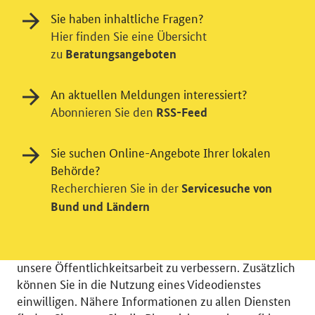
Sie haben inhaltliche Fragen?
Hier finden Sie eine Übersicht
zu
Beratungsangeboten
An aktuellen Meldungen interessiert?
Abonnieren Sie den
RSS-Feed
Einwilligung in Tracking und / oder
Sie suchen Online-Angebote Ihrer lokalen
Behörde?
Videodienst
Recherchieren Sie in der
Servicesuche von
Wir bitten Sie an dieser Stelle um Ihre Einwilligung für
Bund und Ländern
verschiedene Zusatzdienste unserer Webseite: Wir
möchten die Nutzeraktivität mit Hilfe
datenschutzfreundlicher Statistiken verstehen, um
unsere Öffentlichkeitsarbeit zu verbessern. Zusätzlich
können Sie in die Nutzung eines Videodienstes
einwilligen. Nähere Informationen zu allen Diensten