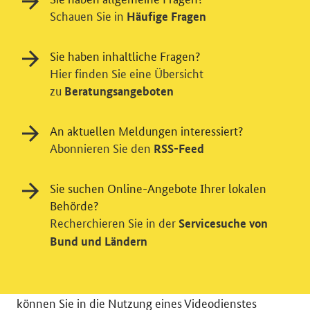
Schauen Sie in
Häufige Fragen
Sie haben inhaltliche Fragen?
Hier finden Sie eine Übersicht
zu
Beratungsangeboten
An aktuellen Meldungen interessiert?
Abonnieren Sie den
RSS-Feed
Einwilligung in Tracking und / oder
Sie suchen Online-Angebote Ihrer lokalen
Videodienst
Behörde?
Wir bitten Sie an dieser Stelle um Ihre Einwilligung für
Recherchieren Sie in der
Servicesuche von
verschiedene Zusatzdienste unserer Webseite: Wir
Bund und Ländern
möchten die Nutzeraktivität mit Hilfe
datenschutzfreundlicher Statistiken verstehen, um
unsere Öffentlichkeitsarbeit zu verbessern. Zusätzlich
können Sie in die Nutzung eines Videodienstes