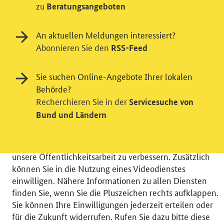
zu
Beratungsangeboten
An aktuellen Meldungen interessiert?
Abonnieren Sie den
RSS-Feed
Einwilligung in Tracking und / oder
Sie suchen Online-Angebote Ihrer lokalen
Behörde?
Videodienst
Recherchieren Sie in der
Servicesuche von
Wir bitten Sie an dieser Stelle um Ihre Einwilligung für
Bund und Ländern
verschiedene Zusatzdienste unserer Webseite: Wir
möchten die Nutzeraktivität mit Hilfe
datenschutzfreundlicher Statistiken verstehen, um
unsere Öffentlichkeitsarbeit zu verbessern. Zusätzlich
können Sie in die Nutzung eines Videodienstes
einwilligen. Nähere Informationen zu allen Diensten
finden Sie, wenn Sie die Pluszeichen rechts aufklappen.
Sie können Ihre Einwilligungen jederzeit erteilen oder
© 2026 Bundesministerium für Wirtschaft und Energie
für die Zukunft widerrufen. Rufen Sie dazu bitte diese
RSS
Benutzerhinweise
Inhaltsverzeichnis