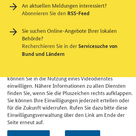
An aktuellen Meldungen interessiert?
Abonnieren Sie den
RSS-Feed
Einwilligung in Tracking und / oder
Sie suchen Online-Angebote Ihrer lokalen
Videodienst
Behörde?
Wir bitten Sie an dieser Stelle um Ihre Einwilligung für
Recherchieren Sie in der
Servicesuche von
verschiedene Zusatzdienste unserer Webseite: Wir
Bund und Ländern
möchten die Nutzeraktivität mit Hilfe
datenschutzfreundlicher Statistiken verstehen, um
unsere Öffentlichkeitsarbeit zu verbessern. Zusätzlich
können Sie in die Nutzung eines Videodienstes
einwilligen. Nähere Informationen zu allen Diensten
finden Sie, wenn Sie die Pluszeichen rechts aufklappen.
Sie können Ihre Einwilligungen jederzeit erteilen oder
für die Zukunft widerrufen. Rufen Sie dazu bitte diese
© 2026 Bundesministerium für Wirtschaft und Energie
Einwilligungsverwaltung über den Link am Ende der
RSS
Benutzerhinweise
Inhaltsverzeichnis
Seite erneut auf.
Impressum
Barrierefreiheit
Datenschutz
Einwilligungsverwaltung