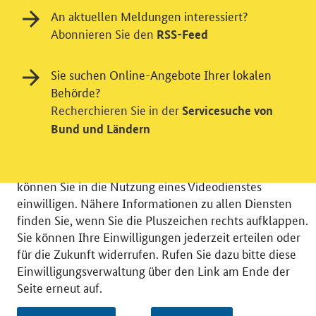
An aktuellen Meldungen interessiert?
Abonnieren Sie den
RSS-Feed
Einwilligung in Tracking und / oder
Sie suchen Online-Angebote Ihrer lokalen
Videodienst
Behörde?
Wir bitten Sie an dieser Stelle um Ihre Einwilligung für
Recherchieren Sie in der
Servicesuche von
verschiedene Zusatzdienste unserer Webseite: Wir
Bund und Ländern
möchten die Nutzeraktivität mit Hilfe
datenschutzfreundlicher Statistiken verstehen, um
unsere Öffentlichkeitsarbeit zu verbessern. Zusätzlich
können Sie in die Nutzung eines Videodienstes
einwilligen. Nähere Informationen zu allen Diensten
finden Sie, wenn Sie die Pluszeichen rechts aufklappen.
Sie können Ihre Einwilligungen jederzeit erteilen oder
für die Zukunft widerrufen. Rufen Sie dazu bitte diese
© 2026 Bundesministerium für Wirtschaft und Energie
Einwilligungsverwaltung über den Link am Ende der
RSS
Benutzerhinweise
Inhaltsverzeichnis
Seite erneut auf.
Impressum
Barrierefreiheit
Datenschutz
Einwilligungsverwaltung