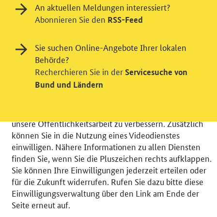
An aktuellen Meldungen interessiert?
Abonnieren Sie den
RSS-Feed
Einwilligung in Tracking und / oder
Sie suchen Online-Angebote Ihrer lokalen
Videodienst
Behörde?
Recherchieren Sie in der
Servicesuche von
Wir bitten Sie an dieser Stelle um Ihre Einwilligung für
Bund und Ländern
verschiedene Zusatzdienste unserer Webseite: Wir
möchten die Nutzeraktivität mit Hilfe
datenschutzfreundlicher Statistiken verstehen, um
unsere Öffentlichkeitsarbeit zu verbessern. Zusätzlich
können Sie in die Nutzung eines Videodienstes
einwilligen. Nähere Informationen zu allen Diensten
finden Sie, wenn Sie die Pluszeichen rechts aufklappen.
Sie können Ihre Einwilligungen jederzeit erteilen oder
© 2026 Bundesministerium für Wirtschaft und Energie
für die Zukunft widerrufen. Rufen Sie dazu bitte diese
RSS
Benutzerhinweise
Inhaltsverzeichnis
Einwilligungsverwaltung über den Link am Ende der
Impressum
Barrierefreiheit
Datenschutz
Seite erneut auf.
Einwilligungsverwaltung