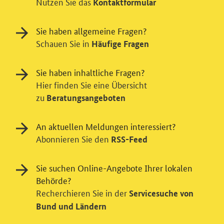
Nutzen Sie das
Kontaktformular
Sie haben allgemeine Fragen?
Schauen Sie in
Häufige Fragen
Sie haben inhaltliche Fragen?
Hier finden Sie eine Übersicht
zu
Beratungsangeboten
An aktuellen Meldungen interessiert?
Abonnieren Sie den
RSS-Feed
Einwilligung in Tracking und / oder
Sie suchen Online-Angebote Ihrer lokalen
Videodienst
Behörde?
Wir bitten Sie an dieser Stelle um Ihre Einwilligung für
Recherchieren Sie in der
Servicesuche von
verschiedene Zusatzdienste unserer Webseite: Wir
Bund und Ländern
möchten die Nutzeraktivität mit Hilfe