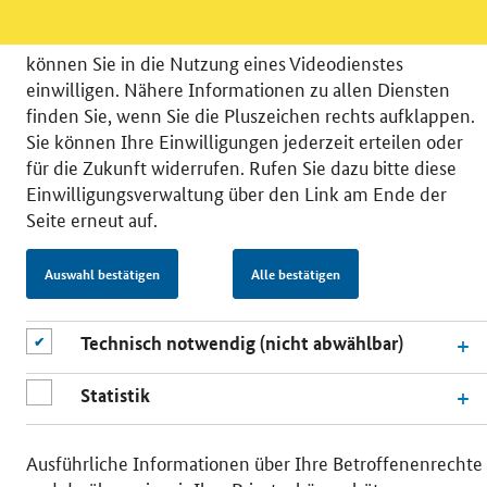
datenschutzfreundlicher Statistiken verstehen, um
unsere Öffentlichkeitsarbeit zu verbessern. Zusätzlich
können Sie in die Nutzung eines Videodienstes
einwilligen. Nähere Informationen zu allen Diensten
finden Sie, wenn Sie die Pluszeichen rechts aufklappen.
Sie können Ihre Einwilligungen jederzeit erteilen oder
© 2026 Bundesministerium für Wirtschaft und Energie
für die Zukunft widerrufen. Rufen Sie dazu bitte diese
RSS
Benutzerhinweise
Inhaltsverzeichnis
Einwilligungsverwaltung über den Link am Ende der
Impressum
Barrierefreiheit
Datenschutz
Seite erneut auf.
Einwilligungsverwaltung
Auswahl bestätigen
Alle bestätigen
Technisch notwendig (nicht abwählbar)
Statistik
Ausführliche Informationen über Ihre Betroffenenrechte