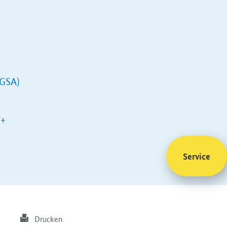
(GSA)
F+
Service
Drucken