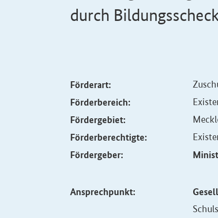
durch Bildungsschec
Förderart:
Zusch
Förderbereich:
Exist
Fördergebiet:
Meckl
Förderberechtigte:
Exist
Fördergeber:
Minis
Ansprechpunkt:
Gesell
Schul