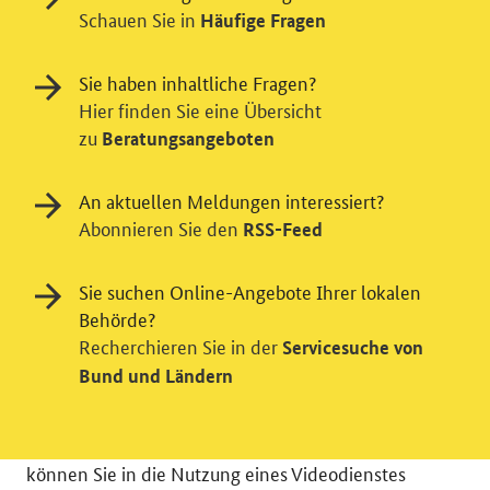
Schauen Sie in
Häufige Fragen
Sie haben inhaltliche Fragen?
Hier finden Sie eine Übersicht
zu
Beratungsangeboten
An aktuellen Meldungen interessiert?
Abonnieren Sie den
RSS-Feed
Einwilligung in Tracking und / oder
Sie suchen Online-Angebote Ihrer lokalen
Videodienst
Behörde?
Wir bitten Sie an dieser Stelle um Ihre Einwilligung für
Recherchieren Sie in der
Servicesuche von
verschiedene Zusatzdienste unserer Webseite: Wir
Bund und Ländern
möchten die Nutzeraktivität mit Hilfe
datenschutzfreundlicher Statistiken verstehen, um
unsere Öffentlichkeitsarbeit zu verbessern. Zusätzlich
können Sie in die Nutzung eines Videodienstes