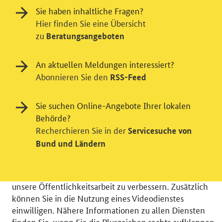
Sie haben inhaltliche Fragen?
Hier finden Sie eine Übersicht
zu
Beratungsangeboten
An aktuellen Meldungen interessiert?
Abonnieren Sie den
RSS-Feed
Einwilligung in Tracking und / oder
Sie suchen Online-Angebote Ihrer lokalen
Behörde?
Videodienst
Recherchieren Sie in der
Servicesuche von
Wir bitten Sie an dieser Stelle um Ihre Einwilligung für
Bund und Ländern
verschiedene Zusatzdienste unserer Webseite: Wir
möchten die Nutzeraktivität mit Hilfe
datenschutzfreundlicher Statistiken verstehen, um
unsere Öffentlichkeitsarbeit zu verbessern. Zusätzlich
können Sie in die Nutzung eines Videodienstes
einwilligen. Nähere Informationen zu allen Diensten
finden Sie, wenn Sie die Pluszeichen rechts aufklappen.