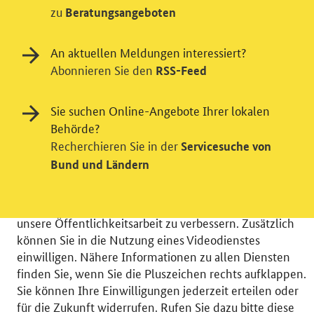
zu
Beratungsangeboten
An aktuellen Meldungen interessiert?
Abonnieren Sie den
RSS-Feed
Einwilligung in Tracking und / oder
Sie suchen Online-Angebote Ihrer lokalen
Behörde?
Videodienst
Recherchieren Sie in der
Servicesuche von
Wir bitten Sie an dieser Stelle um Ihre Einwilligung für
Bund und Ländern
verschiedene Zusatzdienste unserer Webseite: Wir
möchten die Nutzeraktivität mit Hilfe
datenschutzfreundlicher Statistiken verstehen, um
unsere Öffentlichkeitsarbeit zu verbessern. Zusätzlich
können Sie in die Nutzung eines Videodienstes
einwilligen. Nähere Informationen zu allen Diensten
finden Sie, wenn Sie die Pluszeichen rechts aufklappen.
Sie können Ihre Einwilligungen jederzeit erteilen oder
© 2026 Bundesministerium für Wirtschaft und Energie
für die Zukunft widerrufen. Rufen Sie dazu bitte diese
RSS
Benutzerhinweise
Inhaltsverzeichnis