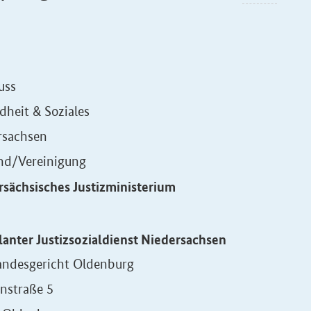
uss
heit & Soziales
rsachsen
nd/Vereinigung
rsächsisches Justizministerium
anter Justizsozialdienst Niedersachsen
andesgericht Oldenburg
nstraße 5