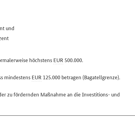
nt und
zent
normalerweise höchstens
EUR
500.000.
uss mindestens
EUR
125.000 betragen (Bagatellgrenze).
n der zu fördernden Maßnahme an die Investitions- und