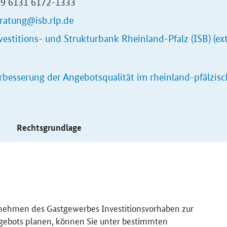
+49 6131 6172-1333
ratung@isb.rlp.de
vestitions- und Strukturbank Rheinland-Pfalz (ISB) (ex
rbesserung der Angebotsqualität im rheinland-pfälzis
s
Rechtsgrundlage
rnehmen des Gastgewerbes Investitionsvorhaben zur
Angebots planen, können Sie unter bestimmten