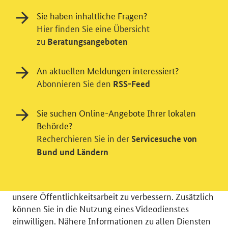
Sie haben inhaltliche Fragen?
Hier finden Sie eine Übersicht
zu
Beratungsangeboten
An aktuellen Meldungen interessiert?
Abonnieren Sie den
RSS-Feed
Einwilligung in Tracking und / oder
Sie suchen Online-Angebote Ihrer lokalen
Behörde?
Videodienst
Recherchieren Sie in der
Servicesuche von
Wir bitten Sie an dieser Stelle um Ihre Einwilligung für
Bund und Ländern
verschiedene Zusatzdienste unserer Webseite: Wir
möchten die Nutzeraktivität mit Hilfe
datenschutzfreundlicher Statistiken verstehen, um
unsere Öffentlichkeitsarbeit zu verbessern. Zusätzlich
können Sie in die Nutzung eines Videodienstes
einwilligen. Nähere Informationen zu allen Diensten