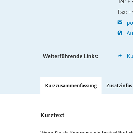
Tel: +
Fax: 
po
Au
Weiterführende Links:
Ku
Kurzzusammenfassung
Zusatzinfo
Kurztext
Wenn Sie als Kommune ein festivalähnlic