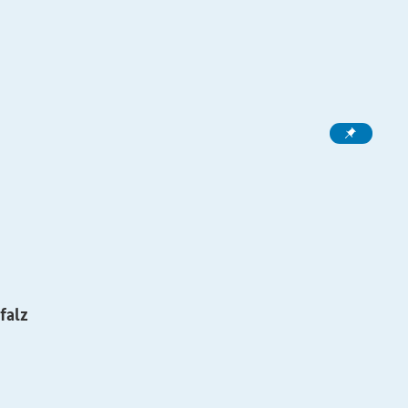
d
falz