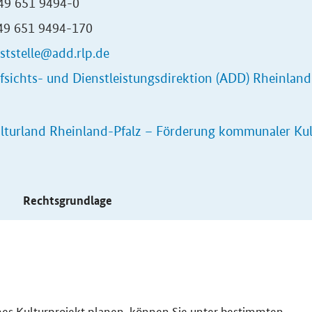
 49 651 9494-0
+49 651 9494-170
ststelle@add.rlp.de
fsichts- und Dienstleistungsdirektion (ADD) Rheinland
lturland Rheinland-Pfalz –
Förderung kommunaler Kult
s
Rechtsgrundlage
hes Kulturprojekt planen, können Sie unter bestimmten