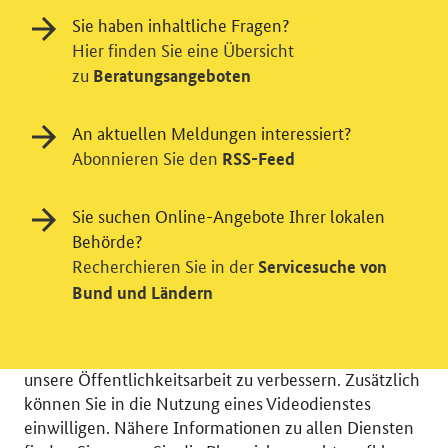
Sie haben inhaltliche Fragen?
Hier finden Sie eine Übersicht
zu
Beratungsangeboten
An aktuellen Meldungen interessiert?
Abonnieren Sie den
RSS-Feed
Einwilligung in Tracking und / oder
Sie suchen Online-Angebote Ihrer lokalen
Behörde?
Videodienst
Recherchieren Sie in der
Servicesuche von
Wir bitten Sie an dieser Stelle um Ihre Einwilligung für
Bund und Ländern
verschiedene Zusatzdienste unserer Webseite: Wir
möchten die Nutzeraktivität mit Hilfe
datenschutzfreundlicher Statistiken verstehen, um
unsere Öffentlichkeitsarbeit zu verbessern. Zusätzlich
können Sie in die Nutzung eines Videodienstes
einwilligen. Nähere Informationen zu allen Diensten