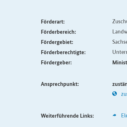
Förderart:
Zuschu
Förderbereich:
Landw
Fördergebiet:
Sachs
Förderberechtigte:
Unte
Fördergeber:
Minis
Ansprechpunkt:
zustä
zu
Weiterführende Links:
El