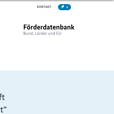
KONTAKT
0
ft
t“