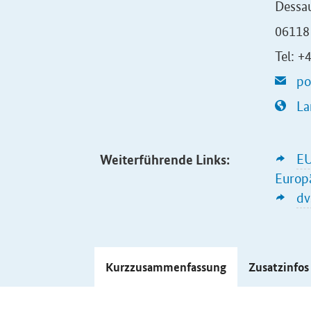
Dessau
06118 
Tel: +
po
La
Weiterführende Links:
E
Europä
dv
Kurzzusammenfassung
Zusatzinfo