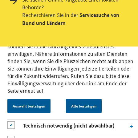
Behörde?
Wir bitten Sie an dieser Stelle um Ihre Einwilligung für
Recherchieren Sie in der
Servicesuche von
verschiedene Zusatzdienste unserer Webseite: Wir
Bund und Ländern
möchten die Nutzeraktivität mit Hilfe
datenschutzfreundlicher Statistiken verstehen, um
unsere Öffentlichkeitsarbeit zu verbessern. Zusätzlich
können Sie in die Nutzung eines Videodienstes
einwilligen. Nähere Informationen zu allen Diensten
finden Sie, wenn Sie die Pluszeichen rechts aufklappen.
Sie können Ihre Einwilligungen jederzeit erteilen oder
für die Zukunft widerrufen. Rufen Sie dazu bitte diese
© 2026 Bundesministerium für Wirtschaft und Energie
Einwilligungsverwaltung über den Link am Ende der
RSS
Benutzerhinweise
Inhaltsverzeichnis
Seite erneut auf.
Impressum
Barrierefreiheit
Datenschutz
Einwilligungsverwaltung
Auswahl bestätigen
Alle bestätigen
Technisch notwendig (nicht abwählbar)