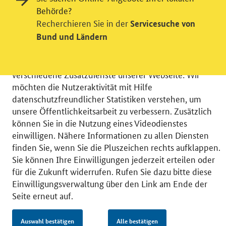
Behörde?
Recherchieren Sie in der
Servicesuche von
Einwilligung in Tracking und / oder
Bund und Ländern
Videodienst
Wir bitten Sie an dieser Stelle um Ihre Einwilligung für
verschiedene Zusatzdienste unserer Webseite: Wir
möchten die Nutzeraktivität mit Hilfe
datenschutzfreundlicher Statistiken verstehen, um
unsere Öffentlichkeitsarbeit zu verbessern. Zusätzlich
können Sie in die Nutzung eines Videodienstes
© 2026 Bundesministerium für Wirtschaft und Energie
einwilligen. Nähere Informationen zu allen Diensten
RSS
Benutzerhinweise
Inhaltsverzeichnis
finden Sie, wenn Sie die Pluszeichen rechts aufklappen.
Impressum
Barrierefreiheit
Datenschutz
Sie können Ihre Einwilligungen jederzeit erteilen oder
Einwilligungsverwaltung
für die Zukunft widerrufen. Rufen Sie dazu bitte diese
Einwilligungsverwaltung über den Link am Ende der
Seite erneut auf.
Auswahl bestätigen
Alle bestätigen