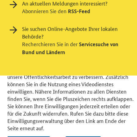
An aktuellen Meldungen interessiert?
Abonnieren Sie den
RSS-Feed
Einwilligung in Tracking und / oder
Sie suchen Online-Angebote Ihrer lokalen
Videodienst
Behörde?
Recherchieren Sie in der
Servicesuche von
Wir bitten Sie an dieser Stelle um Ihre Einwilligung für
Bund und Ländern
verschiedene Zusatzdienste unserer Webseite: Wir
möchten die Nutzeraktivität mit Hilfe
datenschutzfreundlicher Statistiken verstehen, um
unsere Öffentlichkeitsarbeit zu verbessern. Zusätzlich
können Sie in die Nutzung eines Videodienstes
einwilligen. Nähere Informationen zu allen Diensten
finden Sie, wenn Sie die Pluszeichen rechts aufklappen.
Sie können Ihre Einwilligungen jederzeit erteilen oder
© 2026 Bundesministerium für Wirtschaft und Energie
für die Zukunft widerrufen. Rufen Sie dazu bitte diese
RSS
Benutzerhinweise
Inhaltsverzeichnis
Einwilligungsverwaltung über den Link am Ende der
Impressum
Barrierefreiheit
Datenschutz
Seite erneut auf.
Einwilligungsverwaltung