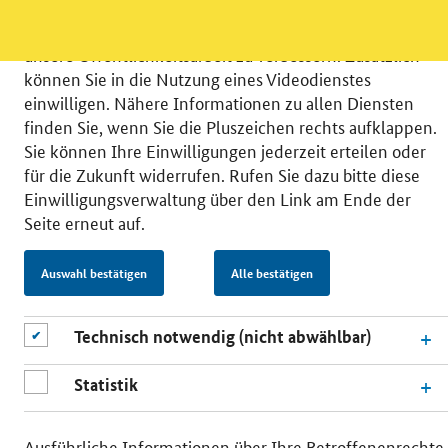
möchten die Nutzeraktivität mit Hilfe
datenschutzfreundlicher Statistiken verstehen, um
unsere Öffentlichkeitsarbeit zu verbessern. Zusätzlich
können Sie in die Nutzung eines Videodienstes
einwilligen. Nähere Informationen zu allen Diensten
finden Sie, wenn Sie die Pluszeichen rechts aufklappen.
Sie können Ihre Einwilligungen jederzeit erteilen oder
© 2026 Bundesministerium für Wirtschaft und Energie
für die Zukunft widerrufen. Rufen Sie dazu bitte diese
RSS
Benutzerhinweise
Inhaltsverzeichnis
Einwilligungsverwaltung über den Link am Ende der
Impressum
Barrierefreiheit
Datenschutz
Seite erneut auf.
Einwilligungsverwaltung
Auswahl bestätigen
Alle bestätigen
Technisch notwendig (nicht abwählbar)
Statistik
Ausführliche Informationen über Ihre Betroffenenrechte