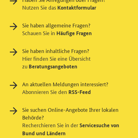
Nutzen Sie das
Kontaktformular
Sie haben allgemeine Fragen?
Schauen Sie in
Häufige Fragen
Sie haben inhaltliche Fragen?
Hier finden Sie eine Übersicht
zu
Beratungsangeboten
An aktuellen Meldungen interessiert?
Abonnieren Sie den
RSS-Feed
Einwilligung in Tracking und / oder
Sie suchen Online-Angebote Ihrer lokalen
Videodienst
Behörde?
Recherchieren Sie in der
Wir bitten Sie an dieser Stelle um Ihre Einwilligung für
Servicesuche von
verschiedene Zusatzdienste unserer Webseite: Wir
Bund und Ländern