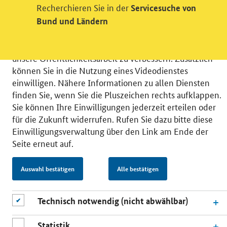
Recherchieren Sie in der
Servicesuche von
Wir bitten Sie an dieser Stelle um Ihre Einwilligung für
verschiedene Zusatzdienste unserer Webseite: Wir
Bund und Ländern
möchten die Nutzeraktivität mit Hilfe
datenschutzfreundlicher Statistiken verstehen, um
unsere Öffentlichkeitsarbeit zu verbessern. Zusätzlich
können Sie in die Nutzung eines Videodienstes
einwilligen. Nähere Informationen zu allen Diensten
finden Sie, wenn Sie die Pluszeichen rechts aufklappen.
Sie können Ihre Einwilligungen jederzeit erteilen oder
© 2026 Bundesministerium für Wirtschaft und Energie
für die Zukunft widerrufen. Rufen Sie dazu bitte diese
RSS
Benutzerhinweise
Inhaltsverzeichnis
Einwilligungsverwaltung über den Link am Ende der
Impressum
Barrierefreiheit
Datenschutz
Seite erneut auf.
Einwilligungsverwaltung
Auswahl bestätigen
Alle bestätigen
Technisch notwendig (nicht abwählbar)
Statistik