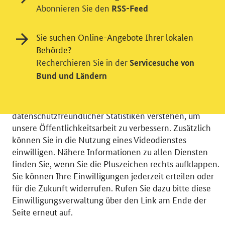
Abonnieren Sie den
RSS-Feed
Sie suchen Online-Angebote Ihrer lokalen
Einwilligung in Tracking und / oder
Behörde?
Videodienst
Recherchieren Sie in der
Servicesuche von
Bund und Ländern
Wir bitten Sie an dieser Stelle um Ihre Einwilligung für
verschiedene Zusatzdienste unserer Webseite: Wir
möchten die Nutzeraktivität mit Hilfe
datenschutzfreundlicher Statistiken verstehen, um
unsere Öffentlichkeitsarbeit zu verbessern. Zusätzlich
können Sie in die Nutzung eines Videodienstes
einwilligen. Nähere Informationen zu allen Diensten
finden Sie, wenn Sie die Pluszeichen rechts aufklappen.
© 2026 Bundesministerium für Wirtschaft und Energie
Sie können Ihre Einwilligungen jederzeit erteilen oder
RSS
Benutzerhinweise
Inhaltsverzeichnis
für die Zukunft widerrufen. Rufen Sie dazu bitte diese
Impressum
Barrierefreiheit
Datenschutz
Einwilligungsverwaltung über den Link am Ende der
Einwilligungsverwaltung
Seite erneut auf.