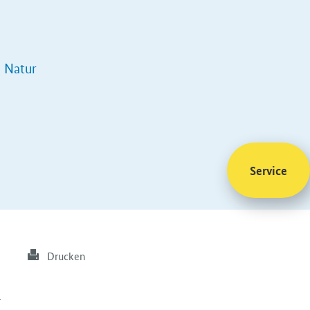
 Natur
Service
Drucken
r