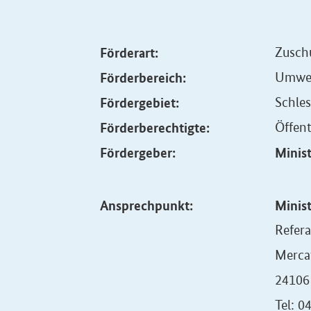
Förderart:
Zusch
Förderbereich:
Umwel
Fördergebiet:
Schle
Förderberechtigte:
Öffent
Fördergeber:
Minis
Ansprechpunkt:
Minis
Refera
Merca
24106 
Tel: 0