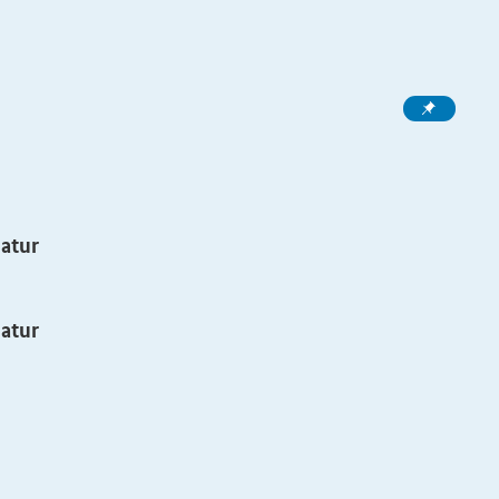
atur
atur