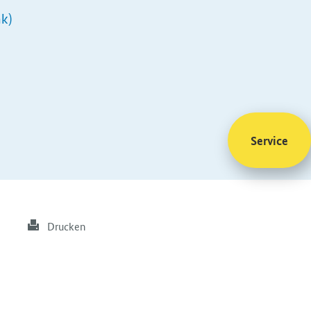
nk)
Service
Drucken