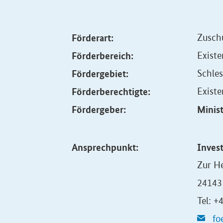
Förderart:
Zusch
Förderbereich:
Existe
Fördergebiet:
Schle
Förderberechtigte:
Exist
Fördergeber:
Minist
Ansprechpunkt:
Inves
Zur He
24143 
Tel: 
fo