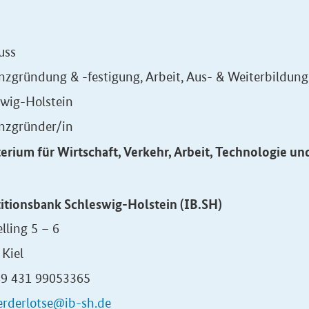
uss
nzgründung & -festigung, Arbeit, Aus- & Weiterbildung
swig-Holstein
enzgründer/in
erium für Wirtschaft, Verkehr, Arbeit, Technologie u
titionsbank Schleswig-Holstein (IB.SH)
lling 5 – 6
Kiel
+49 431 99053365
erderlotse@ib-sh.de