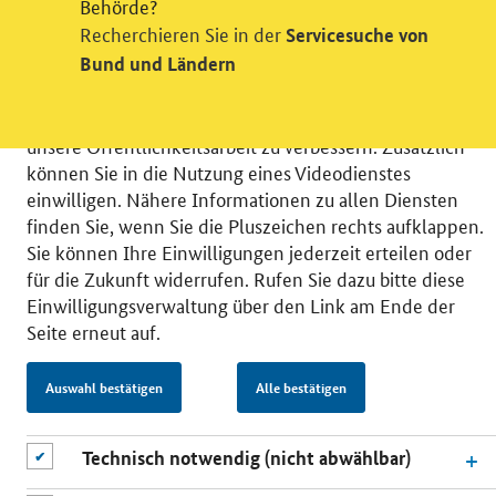
Videodienst
Behörde?
Recherchieren Sie in der
Servicesuche von
Wir bitten Sie an dieser Stelle um Ihre Einwilligung für
Bund und Ländern
verschiedene Zusatzdienste unserer Webseite: Wir
möchten die Nutzeraktivität mit Hilfe
datenschutzfreundlicher Statistiken verstehen, um
unsere Öffentlichkeitsarbeit zu verbessern. Zusätzlich
können Sie in die Nutzung eines Videodienstes
einwilligen. Nähere Informationen zu allen Diensten
finden Sie, wenn Sie die Pluszeichen rechts aufklappen.
Sie können Ihre Einwilligungen jederzeit erteilen oder
© 2026 Bundesministerium für Wirtschaft und Energie
für die Zukunft widerrufen. Rufen Sie dazu bitte diese
RSS
Benutzerhinweise
Inhaltsverzeichnis
Einwilligungsverwaltung über den Link am Ende der
Impressum
Barrierefreiheit
Datenschutz
Seite erneut auf.
Einwilligungsverwaltung
Auswahl bestätigen
Alle bestätigen
Technisch notwendig (nicht abwählbar)