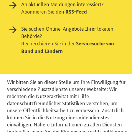
An aktuellen Meldungen interessiert?
Abonnieren Sie den
RSS-Feed
Sie suchen Online-Angebote Ihrer lokalen
Behörde?
Recherchieren Sie in der
Servicesuche von
Bund und Ländern
Einwilligung in Tracking und / oder
Videodienst
Wir bitten Sie an dieser Stelle um Ihre Einwilligung für
verschiedene Zusatzdienste unserer Webseite: Wir
möchten die Nutzeraktivität mit Hilfe
datenschutzfreundlicher Statistiken verstehen, um
© 2026 Bundesministerium für Wirtschaft und Energie
unsere Öffentlichkeitsarbeit zu verbessern. Zusätzlich
RSS
Benutzerhinweise
Inhaltsverzeichnis
können Sie in die Nutzung eines Videodienstes
Impressum
Barrierefreiheit
Datenschutz
einwilligen. Nähere Informationen zu allen Diensten
Einwilligungsverwaltung
finden Sie, wenn Sie die Pluszeichen rechts aufklappen.