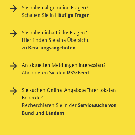
Sie haben allgemeine Fragen?
Schauen Sie in
Häufige Fragen
Sie haben inhaltliche Fragen?
Hier finden Sie eine Übersicht
zu
Beratungsangeboten
An aktuellen Meldungen interessiert?
Abonnieren Sie den
RSS-Feed
Einwilligung in Tracking und / oder
Sie suchen Online-Angebote Ihrer lokalen
Videodienst
Behörde?
Wir bitten Sie an dieser Stelle um Ihre Einwilligung für
Recherchieren Sie in der
Servicesuche von
verschiedene Zusatzdienste unserer Webseite: Wir
Bund und Ländern
möchten die Nutzeraktivität mit Hilfe
datenschutzfreundlicher Statistiken verstehen, um
unsere Öffentlichkeitsarbeit zu verbessern. Zusätzlich