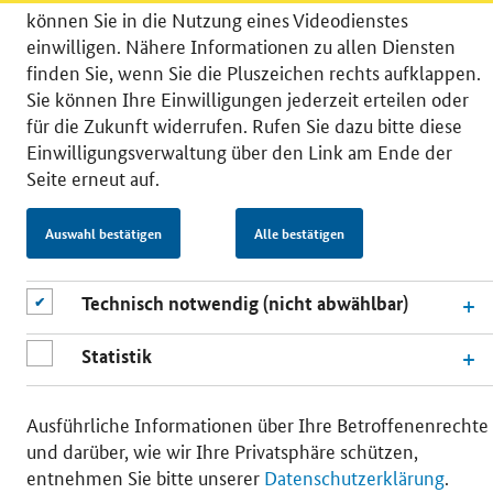
können Sie in die Nutzung eines Videodienstes
einwilligen. Nähere Informationen zu allen Diensten
finden Sie, wenn Sie die Pluszeichen rechts aufklappen.
Sie können Ihre Einwilligungen jederzeit erteilen oder
© 2026 Bundesministerium für Wirtschaft und Energie
für die Zukunft widerrufen. Rufen Sie dazu bitte diese
RSS
Benutzerhinweise
Inhaltsverzeichnis
Einwilligungsverwaltung über den Link am Ende der
Impressum
Barrierefreiheit
Datenschutz
Seite erneut auf.
Einwilligungsverwaltung
Auswahl bestätigen
Alle bestätigen
Technisch notwendig (nicht abwählbar)
Statistik
Ausführliche Informationen über Ihre Betroffenenrechte
und darüber, wie wir Ihre Privatsphäre schützen,
entnehmen Sie bitte unserer
Datenschutzerklärung
.