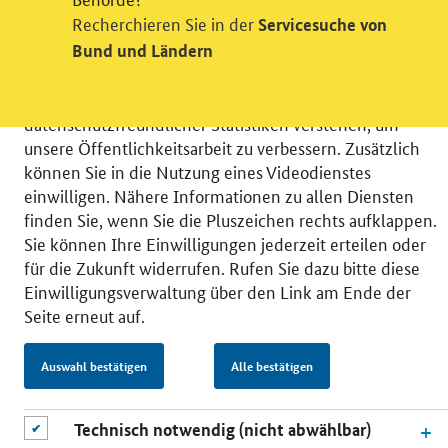
Videodienst
Recherchieren Sie in der
Servicesuche von
Wir bitten Sie an dieser Stelle um Ihre Einwilligung für
Bund und Ländern
verschiedene Zusatzdienste unserer Webseite: Wir
möchten die Nutzeraktivität mit Hilfe
datenschutzfreundlicher Statistiken verstehen, um
unsere Öffentlichkeitsarbeit zu verbessern. Zusätzlich
können Sie in die Nutzung eines Videodienstes
einwilligen. Nähere Informationen zu allen Diensten
finden Sie, wenn Sie die Pluszeichen rechts aufklappen.
© 2026 Bundesministerium für Wirtschaft und Energie
Sie können Ihre Einwilligungen jederzeit erteilen oder
RSS
Benutzerhinweise
Inhaltsverzeichnis
für die Zukunft widerrufen. Rufen Sie dazu bitte diese
Impressum
Barrierefreiheit
Datenschutz
Einwilligungsverwaltung über den Link am Ende der
Einwilligungsverwaltung
Seite erneut auf.
Auswahl bestätigen
Alle bestätigen
Technisch notwendig (nicht abwählbar)