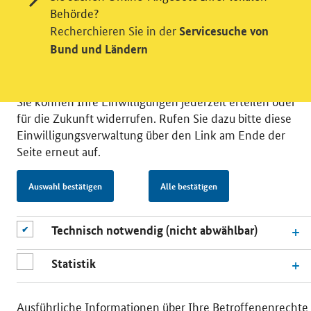
möchten die Nutzeraktivität mit Hilfe
Behörde?
datenschutzfreundlicher Statistiken verstehen, um
Recherchieren Sie in der
Servicesuche von
unsere Öffentlichkeitsarbeit zu verbessern. Zusätzlich
Bund und Ländern
können Sie in die Nutzung eines Videodienstes
einwilligen. Nähere Informationen zu allen Diensten
finden Sie, wenn Sie die Pluszeichen rechts aufklappen.
Sie können Ihre Einwilligungen jederzeit erteilen oder
für die Zukunft widerrufen. Rufen Sie dazu bitte diese
Einwilligungsverwaltung über den Link am Ende der
Seite erneut auf.
© 2026 Bundesministerium für Wirtschaft und Energie
Auswahl bestätigen
Alle bestätigen
RSS
Benutzerhinweise
Inhaltsverzeichnis
Impressum
Barrierefreiheit
Datenschutz
Einwilligungsverwaltung
Technisch notwendig (nicht abwählbar)
Statistik
Ausführliche Informationen über Ihre Betroffenenrechte