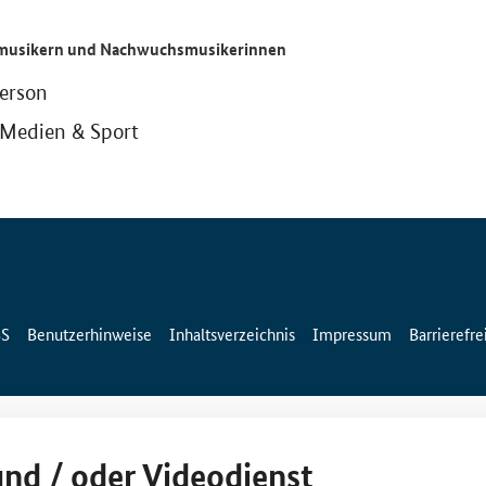
smusikern und Nachwuchsmusikerinnen
person
 Medien & Sport
SS
Benutzerhinweise
Inhaltsverzeichnis
Impressum
Barrierefre
und / oder Videodienst