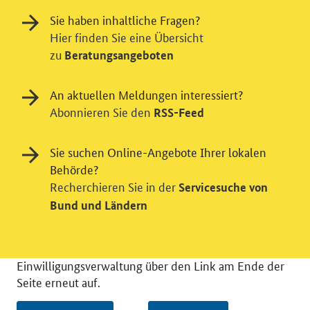
Sie haben inhaltliche Fragen?
Hier finden Sie eine Übersicht
Einwilligung in Tracking und / oder
zu
Beratungsangeboten
Videodienst
An aktuellen Meldungen interessiert?
Wir bitten Sie an dieser Stelle um Ihre Einwilligung für
Abonnieren Sie den
RSS-Feed
verschiedene Zusatzdienste unserer Webseite: Wir
möchten die Nutzeraktivität mit Hilfe
datenschutzfreundlicher Statistiken verstehen, um
Sie suchen Online-Angebote Ihrer lokalen
unsere Öffentlichkeitsarbeit zu verbessern. Zusätzlich
Behörde?
können Sie in die Nutzung eines Videodienstes
Recherchieren Sie in der
Servicesuche von
einwilligen. Nähere Informationen zu allen Diensten
Bund und Ländern
finden Sie, wenn Sie die Pluszeichen rechts aufklappen.
Sie können Ihre Einwilligungen jederzeit erteilen oder
für die Zukunft widerrufen. Rufen Sie dazu bitte diese
Einwilligungsverwaltung über den Link am Ende der
Seite erneut auf.