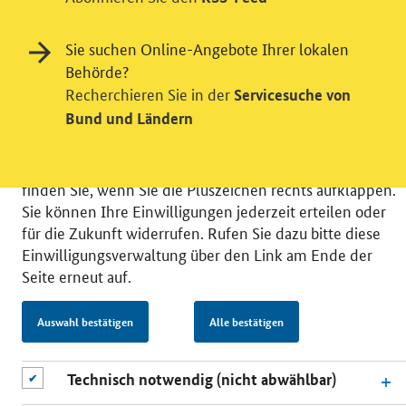
Videodienst
Wir bitten Sie an dieser Stelle um Ihre Einwilligung für
Sie suchen Online-Angebote Ihrer lokalen
verschiedene Zusatzdienste unserer Webseite: Wir
Behörde?
möchten die Nutzeraktivität mit Hilfe
Recherchieren Sie in der
Servicesuche von
datenschutzfreundlicher Statistiken verstehen, um
Bund und Ländern
unsere Öffentlichkeitsarbeit zu verbessern. Zusätzlich
können Sie in die Nutzung eines Videodienstes
einwilligen. Nähere Informationen zu allen Diensten
finden Sie, wenn Sie die Pluszeichen rechts aufklappen.
Sie können Ihre Einwilligungen jederzeit erteilen oder
für die Zukunft widerrufen. Rufen Sie dazu bitte diese
Einwilligungsverwaltung über den Link am Ende der
Seite erneut auf.
© 2026 Bundesministerium für Wirtschaft und Energie
RSS
Benutzerhinweise
Inhaltsverzeichnis
Auswahl bestätigen
Alle bestätigen
Impressum
Barrierefreiheit
Datenschutz
Einwilligungsverwaltung
Technisch notwendig (nicht abwählbar)