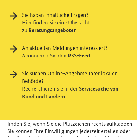
Sie haben inhaltliche Fragen?
Hier finden Sie eine Übersicht
zu
Beratungsangeboten
An aktuellen Meldungen interessiert?
Einwilligung in Tracking und / oder
Abonnieren Sie den
RSS-Feed
Videodienst
Wir bitten Sie an dieser Stelle um Ihre Einwilligung für
Sie suchen Online-Angebote Ihrer lokalen
verschiedene Zusatzdienste unserer Webseite: Wir
Behörde?
möchten die Nutzeraktivität mit Hilfe
Recherchieren Sie in der
Servicesuche von
datenschutzfreundlicher Statistiken verstehen, um
Bund und Ländern
unsere Öffentlichkeitsarbeit zu verbessern. Zusätzlich
können Sie in die Nutzung eines Videodienstes
einwilligen. Nähere Informationen zu allen Diensten
finden Sie, wenn Sie die Pluszeichen rechts aufklappen.
Sie können Ihre Einwilligungen jederzeit erteilen oder