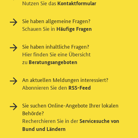
Nutzen Sie das
Kontaktformular
Sie haben allgemeine Fragen?
Schauen Sie in
Häufige Fragen
Sie haben inhaltliche Fragen?
Hier finden Sie eine Übersicht
zu
Beratungsangeboten
Einwilligung in Tracking und / oder
Videodienst
An aktuellen Meldungen interessiert?
Wir bitten Sie an dieser Stelle um Ihre Einwilligung für
Abonnieren Sie den
RSS-Feed
verschiedene Zusatzdienste unserer Webseite: Wir
möchten die Nutzeraktivität mit Hilfe
Sie suchen Online-Angebote Ihrer lokalen
datenschutzfreundlicher Statistiken verstehen, um
Behörde?
unsere Öffentlichkeitsarbeit zu verbessern. Zusätzlich
Recherchieren Sie in der
können Sie in die Nutzung eines Videodienstes
Servicesuche von
einwilligen. Nähere Informationen zu allen Diensten
Bund und Ländern
finden Sie, wenn Sie die Pluszeichen rechts aufklappen.