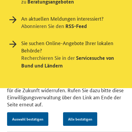
zu
Beratungsangeboten
Einwilligung in Tracking und / oder
Videodienst
An aktuellen Meldungen interessiert?
Abonnieren Sie den
RSS-Feed
Wir bitten Sie an dieser Stelle um Ihre Einwilligung für
verschiedene Zusatzdienste unserer Webseite: Wir
möchten die Nutzeraktivität mit Hilfe
Sie suchen Online-Angebote Ihrer lokalen
datenschutzfreundlicher Statistiken verstehen, um
Behörde?
unsere Öffentlichkeitsarbeit zu verbessern. Zusätzlich
Recherchieren Sie in der
Servicesuche von
können Sie in die Nutzung eines Videodienstes
Bund und Ländern
einwilligen. Nähere Informationen zu allen Diensten
finden Sie, wenn Sie die Pluszeichen rechts aufklappen.
Sie können Ihre Einwilligungen jederzeit erteilen oder
für die Zukunft widerrufen. Rufen Sie dazu bitte diese
Einwilligungsverwaltung über den Link am Ende der
Seite erneut auf.
© 2026 Bundesministerium für Wirtschaft und Energie
Auswahl bestätigen
Alle bestätigen
RSS
Benutzerhinweise
Inhaltsverzeichnis