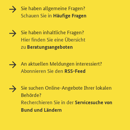
Sie haben allgemeine Fragen?
Schauen Sie in
Häufige Fragen
Sie haben inhaltliche Fragen?
Hier finden Sie eine Übersicht
zu
Beratungsangeboten
An aktuellen Meldungen interessiert?
Einwilligung in Tracking und / oder
Abonnieren Sie den
RSS-Feed
Videodienst
Sie suchen Online-Angebote Ihrer lokalen
Wir bitten Sie an dieser Stelle um Ihre Einwilligung für
verschiedene Zusatzdienste unserer Webseite: Wir
Behörde?
möchten die Nutzeraktivität mit Hilfe
Recherchieren Sie in der
Servicesuche von
datenschutzfreundlicher Statistiken verstehen, um
Bund und Ländern
unsere Öffentlichkeitsarbeit zu verbessern. Zusätzlich
können Sie in die Nutzung eines Videodienstes
einwilligen. Nähere Informationen zu allen Diensten