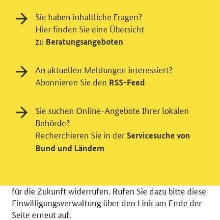
Sie haben inhaltliche Fragen?
Hier finden Sie eine Übersicht
zu
Beratungsangeboten
Einwilligung in Tracking und / oder
Videodienst
An aktuellen Meldungen interessiert?
Abonnieren Sie den
RSS-Feed
Wir bitten Sie an dieser Stelle um Ihre Einwilligung für
verschiedene Zusatzdienste unserer Webseite: Wir
möchten die Nutzeraktivität mit Hilfe
Sie suchen Online-Angebote Ihrer lokalen
datenschutzfreundlicher Statistiken verstehen, um
Behörde?
unsere Öffentlichkeitsarbeit zu verbessern. Zusätzlich
Recherchieren Sie in der
Servicesuche von
können Sie in die Nutzung eines Videodienstes
Bund und Ländern
einwilligen. Nähere Informationen zu allen Diensten
finden Sie, wenn Sie die Pluszeichen rechts aufklappen.
Sie können Ihre Einwilligungen jederzeit erteilen oder
für die Zukunft widerrufen. Rufen Sie dazu bitte diese
Einwilligungsverwaltung über den Link am Ende der
Seite erneut auf.