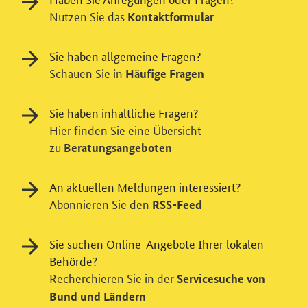
Nutzen Sie das
Kontaktformular
Sie haben allgemeine Fragen?
Schauen Sie in
Häufige Fragen
Sie haben inhaltliche Fragen?
Hier finden Sie eine Übersicht
zu
Beratungsangeboten
Einwilligung in Tracking und / oder
An aktuellen Meldungen interessiert?
Abonnieren Sie den
Videodienst
RSS-Feed
Wir bitten Sie an dieser Stelle um Ihre Einwilligung für
Sie suchen Online-Angebote Ihrer lokalen
verschiedene Zusatzdienste unserer Webseite: Wir
Behörde?
möchten die Nutzeraktivität mit Hilfe
Recherchieren Sie in der
datenschutzfreundlicher Statistiken verstehen, um
Servicesuche von
unsere Öffentlichkeitsarbeit zu verbessern. Zusätzlich
Bund und Ländern