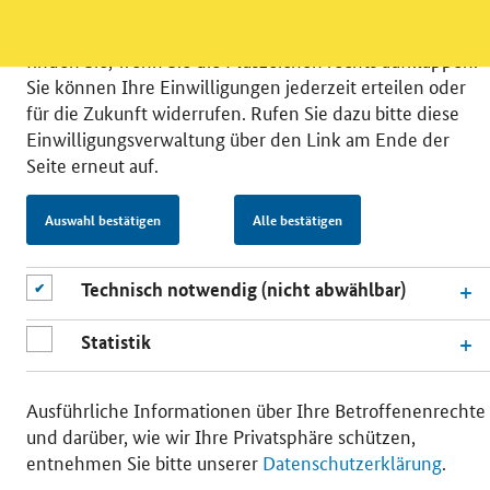
können Sie in die Nutzung eines Videodienstes
einwilligen. Nähere Informationen zu allen Diensten
finden Sie, wenn Sie die Pluszeichen rechts aufklappen.
Sie können Ihre Einwilligungen jederzeit erteilen oder
für die Zukunft widerrufen. Rufen Sie dazu bitte diese
Einwilligungsverwaltung über den Link am Ende der
Seite erneut auf.
© 2026 Bundesministerium für Wirtschaft und Energie
RSS
Benutzerhinweise
Inhaltsverzeichnis
Auswahl bestätigen
Alle bestätigen
Impressum
Barrierefreiheit
Datenschutz
Einwilligungsverwaltung
Technisch notwendig (nicht abwählbar)
Statistik
Ausführliche Informationen über Ihre Betroffenenrechte
und darüber, wie wir Ihre Privatsphäre schützen,
entnehmen Sie bitte unserer
Datenschutzerklärung
.