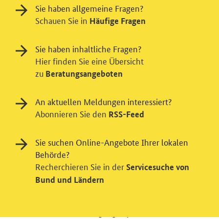
Sie haben allgemeine Fragen?
Schauen Sie in
Häufige Fragen
Sie haben inhaltliche Fragen?
Hier finden Sie eine Übersicht
zu
Beratungsangeboten
Einwilligung in Tracking und / oder
Videodienst
An aktuellen Meldungen interessiert?
Abonnieren Sie den
RSS-Feed
Wir bitten Sie an dieser Stelle um Ihre Einwilligung für
verschiedene Zusatzdienste unserer Webseite: Wir
möchten die Nutzeraktivität mit Hilfe
Sie suchen Online-Angebote Ihrer lokalen
datenschutzfreundlicher Statistiken verstehen, um
Behörde?
unsere Öffentlichkeitsarbeit zu verbessern. Zusätzlich
Recherchieren Sie in der
Servicesuche von
können Sie in die Nutzung eines Videodienstes
Bund und Ländern
einwilligen. Nähere Informationen zu allen Diensten
finden Sie, wenn Sie die Pluszeichen rechts aufklappen.
Sie können Ihre Einwilligungen jederzeit erteilen oder