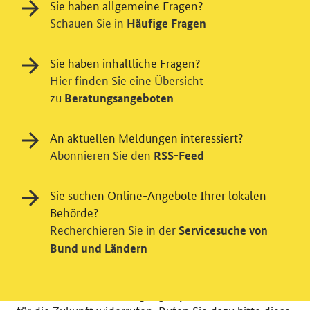
Sie haben allgemeine Fragen?
Schauen Sie in
Häufige Fragen
Sie haben inhaltliche Fragen?
Hier finden Sie eine Übersicht
zu
Beratungsangeboten
Einwilligung in Tracking und / oder
Videodienst
An aktuellen Meldungen interessiert?
Abonnieren Sie den
RSS-Feed
Wir bitten Sie an dieser Stelle um Ihre Einwilligung für
verschiedene Zusatzdienste unserer Webseite: Wir
möchten die Nutzeraktivität mit Hilfe
Sie suchen Online-Angebote Ihrer lokalen
datenschutzfreundlicher Statistiken verstehen, um
Behörde?
unsere Öffentlichkeitsarbeit zu verbessern. Zusätzlich
Recherchieren Sie in der
Servicesuche von
können Sie in die Nutzung eines Videodienstes
Bund und Ländern
einwilligen. Nähere Informationen zu allen Diensten
finden Sie, wenn Sie die Pluszeichen rechts aufklappen.
Sie können Ihre Einwilligungen jederzeit erteilen oder