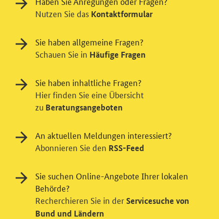
Haben Sie Anregungen oder Fragen?
Nutzen Sie das
Kontaktformular
Sie haben allgemeine Fragen?
Schauen Sie in
Häufige Fragen
Sie haben inhaltliche Fragen?
Hier finden Sie eine Übersicht
zu
Beratungsangeboten
Einwilligung in Tracking und / oder
An aktuellen Meldungen interessiert?
Abonnieren Sie den
Videodienst
RSS-Feed
Wir bitten Sie an dieser Stelle um Ihre Einwilligung für
Sie suchen Online-Angebote Ihrer lokalen
verschiedene Zusatzdienste unserer Webseite: Wir
Behörde?
möchten die Nutzeraktivität mit Hilfe
Recherchieren Sie in der
datenschutzfreundlicher Statistiken verstehen, um
Servicesuche von
unsere Öffentlichkeitsarbeit zu verbessern. Zusätzlich
Bund und Ländern