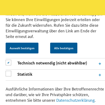
können Sie in die Nutzung eines Videodienstes
einwilligen. Nähere Informationen zu allen Diensten
finden Sie, wenn Sie die Pluszeichen rechts aufklappen.
Sie können Ihre Einwilligungen jederzeit erteilen oder
für die Zukunft widerrufen. Rufen Sie dazu bitte diese
Einwilligungsverwaltung über den Link am Ende der
Seite erneut auf.
© 2026 Bundesministerium für Wirtschaft und Energie
RSS
Benutzerhinweise
Inhaltsverzeichnis
Auswahl bestätigen
Alle bestätigen
Impressum
Barrierefreiheit
Datenschutz
Einwilligungsverwaltung
Technisch notwendig (nicht abwählbar)
Statistik
Ausführliche Informationen über Ihre Betroffenenrechte
und darüber, wie wir Ihre Privatsphäre schützen,
entnehmen Sie bitte unserer
Datenschutzerklärung
.