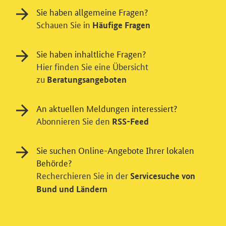
Sie haben allgemeine Fragen?
Schauen Sie in
Häufige Fragen
Sie haben inhaltliche Fragen?
Hier finden Sie eine Übersicht
zu
Einwilligung in Tracking und / oder
Beratungsangeboten
Videodienst
An aktuellen Meldungen interessiert?
Wir bitten Sie an dieser Stelle um Ihre Einwilligung für
Abonnieren Sie den
RSS-Feed
verschiedene Zusatzdienste unserer Webseite: Wir
möchten die Nutzeraktivität mit Hilfe
Sie suchen Online-Angebote Ihrer lokalen
datenschutzfreundlicher Statistiken verstehen, um
unsere Öffentlichkeitsarbeit zu verbessern. Zusätzlich
Behörde?
können Sie in die Nutzung eines Videodienstes
Recherchieren Sie in der
Servicesuche von
einwilligen. Nähere Informationen zu allen Diensten
Bund und Ländern
finden Sie, wenn Sie die Pluszeichen rechts aufklappen.
Sie können Ihre Einwilligungen jederzeit erteilen oder
für die Zukunft widerrufen. Rufen Sie dazu bitte diese