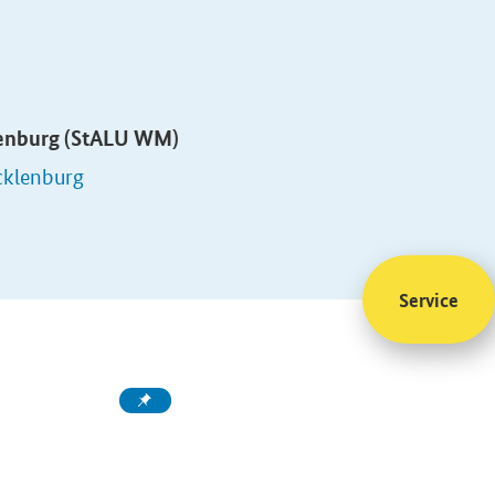
lenburg (StALU WM)
cklenburg
Service