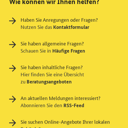
Wie können wir Ihnen helfen?
Haben Sie Anregungen oder Fragen?
Nutzen Sie das
Kontaktformular
Sie haben allgemeine Fragen?
Schauen Sie in
Häufige Fragen
Sie haben inhaltliche Fragen?
Hier finden Sie eine Übersicht
zu
Beratungsangeboten
Einwilligung in Tracking und / oder
An aktuellen Meldungen interessiert?
Abonnieren Sie den
RSS-Feed
Videodienst
Wir bitten Sie an dieser Stelle um Ihre Einwilligung für
Sie suchen Online-Angebote Ihrer lokalen
verschiedene Zusatzdienste unserer Webseite: Wir