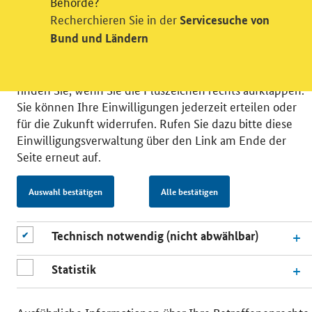
Behörde?
möchten die Nutzeraktivität mit Hilfe
Recherchieren Sie in der
Servicesuche von
datenschutzfreundlicher Statistiken verstehen, um
Bund und Ländern
unsere Öffentlichkeitsarbeit zu verbessern. Zusätzlich
können Sie in die Nutzung eines Videodienstes
einwilligen. Nähere Informationen zu allen Diensten
finden Sie, wenn Sie die Pluszeichen rechts aufklappen.
Sie können Ihre Einwilligungen jederzeit erteilen oder
für die Zukunft widerrufen. Rufen Sie dazu bitte diese
Einwilligungsverwaltung über den Link am Ende der
Seite erneut auf.
© 2026 Bundesministerium für Wirtschaft und Energie
RSS
Benutzerhinweise
Inhaltsverzeichnis
Auswahl bestätigen
Alle bestätigen
Impressum
Barrierefreiheit
Datenschutz
Einwilligungsverwaltung
Technisch notwendig (nicht abwählbar)
Statistik