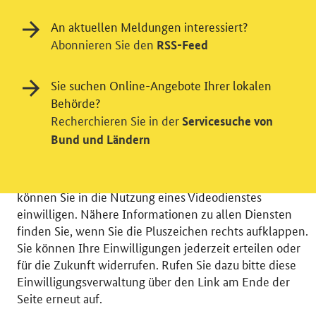
An aktuellen Meldungen interessiert?
Abonnieren Sie den
RSS-Feed
Einwilligung in Tracking und / oder
Sie suchen Online-Angebote Ihrer lokalen
Videodienst
Behörde?
Wir bitten Sie an dieser Stelle um Ihre Einwilligung für
Recherchieren Sie in der
Servicesuche von
verschiedene Zusatzdienste unserer Webseite: Wir
Bund und Ländern
möchten die Nutzeraktivität mit Hilfe
datenschutzfreundlicher Statistiken verstehen, um
unsere Öffentlichkeitsarbeit zu verbessern. Zusätzlich
können Sie in die Nutzung eines Videodienstes
einwilligen. Nähere Informationen zu allen Diensten
finden Sie, wenn Sie die Pluszeichen rechts aufklappen.
Sie können Ihre Einwilligungen jederzeit erteilen oder
für die Zukunft widerrufen. Rufen Sie dazu bitte diese
© 2026 Bundesministerium für Wirtschaft und Energie
Einwilligungsverwaltung über den Link am Ende der
RSS
Benutzerhinweise
Inhaltsverzeichnis
Seite erneut auf.
Impressum
Barrierefreiheit
Datenschutz
Einwilligungsverwaltung