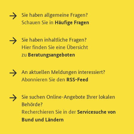
Sie haben allgemeine Fragen?
Schauen Sie in
Häufige Fragen
Sie haben inhaltliche Fragen?
Hier finden Sie eine Übersicht
zu
Einwilligung in Tracking und / oder
Beratungsangeboten
Videodienst
An aktuellen Meldungen interessiert?
Wir bitten Sie an dieser Stelle um Ihre Einwilligung für
Abonnieren Sie den
RSS-Feed
verschiedene Zusatzdienste unserer Webseite: Wir
möchten die Nutzeraktivität mit Hilfe
Sie suchen Online-Angebote Ihrer lokalen
datenschutzfreundlicher Statistiken verstehen, um
Behörde?
unsere Öffentlichkeitsarbeit zu verbessern. Zusätzlich
können Sie in die Nutzung eines Videodienstes
Recherchieren Sie in der
Servicesuche von
einwilligen. Nähere Informationen zu allen Diensten
Bund und Ländern
finden Sie, wenn Sie die Pluszeichen rechts aufklappen.
Sie können Ihre Einwilligungen jederzeit erteilen oder