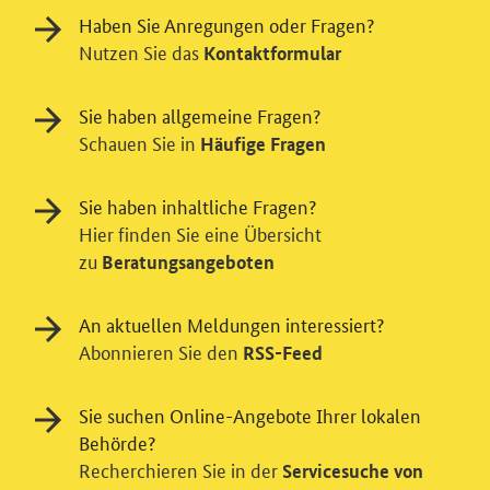
Haben Sie Anregungen oder Fragen?
Nutzen Sie das
Kontaktformular
Sie haben allgemeine Fragen?
Schauen Sie in
Häufige Fragen
Sie haben inhaltliche Fragen?
Hier finden Sie eine Übersicht
zu
Beratungsangeboten
Einwilligung in Tracking und / oder
Videodienst
An aktuellen Meldungen interessiert?
Wir bitten Sie an dieser Stelle um Ihre Einwilligung für
Abonnieren Sie den
RSS-Feed
verschiedene Zusatzdienste unserer Webseite: Wir
möchten die Nutzeraktivität mit Hilfe
Sie suchen Online-Angebote Ihrer lokalen
datenschutzfreundlicher Statistiken verstehen, um
Behörde?
unsere Öffentlichkeitsarbeit zu verbessern. Zusätzlich
Recherchieren Sie in der
Servicesuche von
können Sie in die Nutzung eines Videodienstes